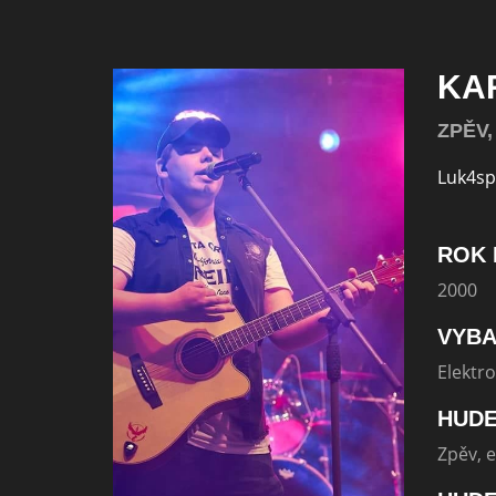
KA
ZPĚV
Luk4s
ROK 
2000
VYBA
Elektro
HUDE
Zpěv, e