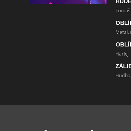
HUDE
Tomáš
OBLÍ
Metal, 
OBLÍ
Harlej
ZÁLI
Hudba,