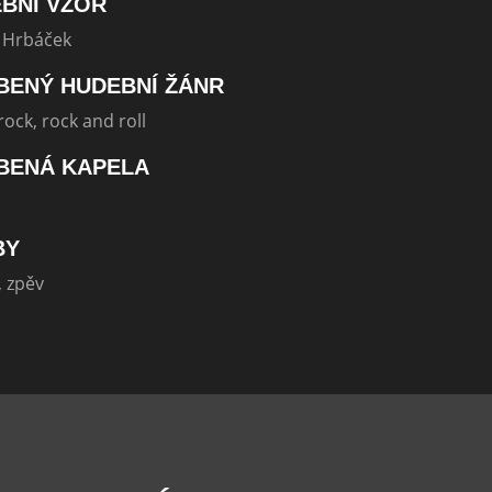
BNÍ VZOR
 Hrbáček
BENÝ HUDEBNÍ ŽÁNR
rock, rock and roll
BENÁ KAPELA
BY
 zpěv