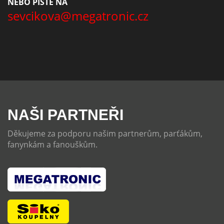
NEBO PIŠTE NA
sevcikova@megatronic.cz
NAŠI PARTNEŘI
Děkujeme za podporu našim partnerům, parťákům,
fanynkám a fanouškům.