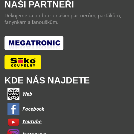
NAŠI PARTNEŘI
Děkujeme za podporu našim partnerům, parťákům,
fanynkám a fanouškům.
KDE NÁS NAJDETE
Web
Facebook
Youtube